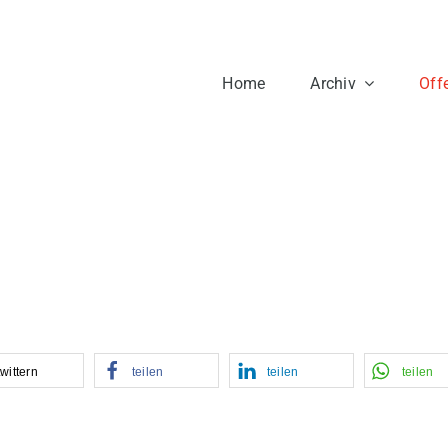
Home
Archiv
Offe
twittern
teilen
teilen
teilen