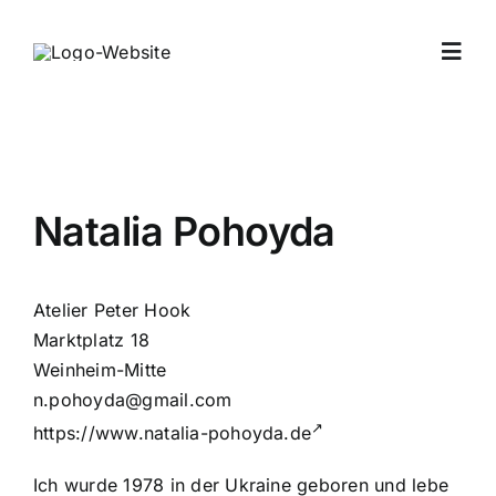
Zum
Inhalt
Toggl
springen
Navig
Home
Archiv
Natalia Pohoyda
Offene Atelier
Atelier Peter Hook
Marktplatz 18
Verein
Weinheim-Mitte
n.pohoyda@gmail.com
https://www.natalia-pohoyda.de
Jahresprogra
Ich wurde 1978 in der Ukraine geboren und lebe