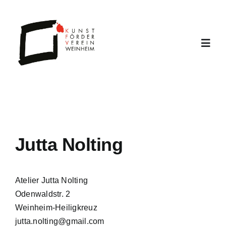
Zum
Inhalt
springen
Toggl
Navig
Home
Archiv
Jutta Nolting
Offene Atelier
Atelier Jutta Nolting
Verein
Odenwaldstr. 2
Weinheim-Heiligkreuz
Jahresprogra
jutta.nolting@gmail.com