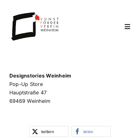
Zum
Inhalt
springen
Toggl
Navig
Home
Archiv
Designstories Weinheim
Pop-Up Store
Hauptstraße 47
Offene Ateliers
69469 Weinheim
Verein
twittern
teilen
Jahresprogramm