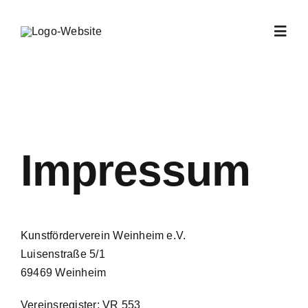
Zum
Inhalt
Toggl
springen
Navig
Home
Archiv
Impressum
Offene Atelier
Verein
Kunstförderverein Weinheim e.V.
Luisenstraße 5/1
Jahresprogra
69469 Weinheim
Vereinsregister: VR 553