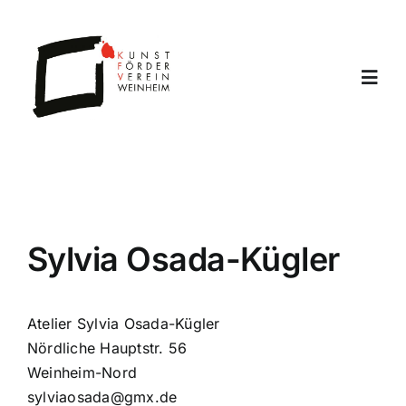
Zum
Inhalt
springen
Toggl
Navig
Home
Archiv
Sylvia Osada-Kügler
Offene Ateliers
Atelier Sylvia Osada-Kügler
Verein
Nördliche Hauptstr. 56
Weinheim-Nord
Jahresprogramm
sylviaosada@gmx.de