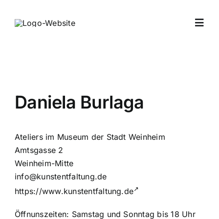
Zum
Inhalt
Toggl
springen
Navig
Home
Archiv
Daniela Burlaga
Offene Atelier
Ateliers im Museum der Stadt Weinheim
Amtsgasse 2
Verein
Weinheim-Mitte
info@kunstentfaltung.de
https://www.kunstentfaltung.de
Jahresprogra
Öffnunszeiten: Samstag und Sonntag bis 18 Uhr