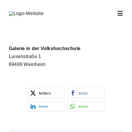
Zum
Inhalt
Toggl
springen
Navig
Home
Galerie in der Volkshochschule
Luisenstraße 1
Archiv
69469 Weinheim
Offene Atelier
twittern
teilen
Verein
teilen
teilen
Jahresprogra