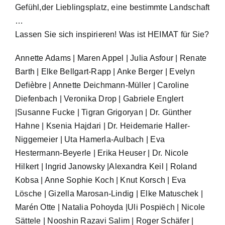
Gefühl,der Lieblingsplatz, eine bestimmte Landschaft
…
Lassen Sie sich inspirieren! Was ist HEIMAT für Sie?
Annette Adams | Maren Appel | Julia Asfour | Renate
Barth | Elke Bellgart-Rapp | Anke Berger | Evelyn
Defièbre | Annette Deichmann-Müller | Caroline
Diefenbach | Veronika Drop | Gabriele Englert
|Susanne Fucke | Tigran Grigoryan | Dr. Günther
Hahne | Ksenia Hajdari | Dr. Heidemarie Haller-
Niggemeier | Uta Hamerla-Aulbach | Eva
Hestermann-Beyerle | Erika Heuser | Dr. Nicole
Hilkert | Ingrid Janowsky |Alexandra Keil | Roland
Kobsa | Anne Sophie Koch | Knut Korsch | Eva
Lösche | Gizella Marosan-Lindig | Elke Matuschek |
Marén Otte | Natalia Pohoyda |Uli Pospiëch | Nicole
Sättele | Nooshin Razavi Salim | Roger Schäfer |