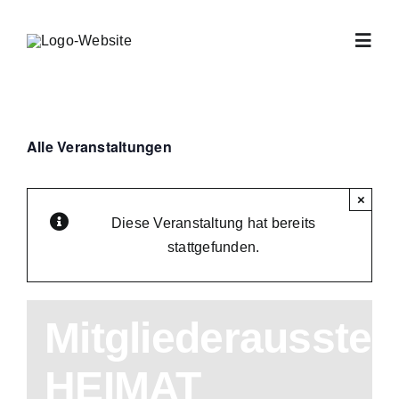
Zum
Inhalt
Toggl
springen
Navig
Home
Alle Veranstaltungen
Archiv
×
Diese Veranstaltung hat bereits
Offene Atelier
stattgefunden.
Verein
Mitgliederausstel
Jahresprogra
HEIMAT